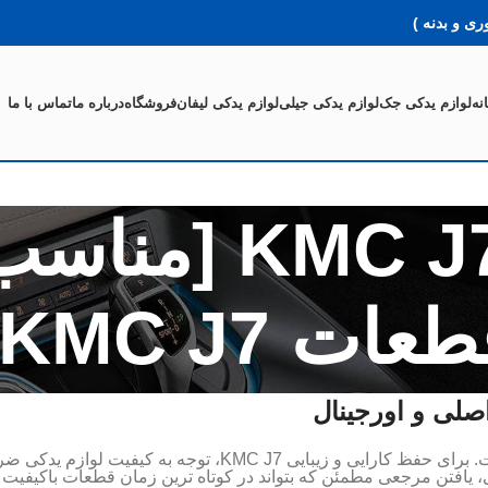
ی و بدنه )
نه
لوازم یدکی جک
لوازم یدکی جیلی
لوازم یدکی لیفان
فروشگاه
درباره ما
تماس با ما
لوازم یدکی  J7
عات KMC J7]
KMC J7 خودرویی با طراحی زیبا و عملکرد قابل توجه است. برای حف
 یافتن مرجعی مطمئن که بتواند در کوتاه ترین زمان قطعات باکیفیت ر