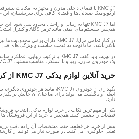
KMC J7 با فضای داخلی مدرن و مجهز به امکانات پی
ارگونومیک صندلی ها و فضای کافی برای سرنشینان، این 
اما KMC J7 تنها به زیبایی و راحتی محدود نمی ش
همچنین سیستم های ایمنی مانند ترمز ABS و کنترل استحکام (ESP) در کنار کیسه های هوا ایمنی سرنشینان را تضمین می کنند.
در کنار تمامی مزایا، KMC J7 د
بالاتر باشد. اما با توجه به قیمت مناسب و ویژگی های فنی و رفاهی این خودرو، می توان گفت که 
در نهایت باید گفت KMC J7 با ترکیب
یک خودروی مدرن، زیبا و با عملکرد مناسب هستید، KMC J7 می تواند یک انتخاب مناسب برای شما باشد.
خرید آنلاین لوازم یدکی KMC J7 از کرمان یدک
نگهداری از خودروی KMC J7، مانند 
دارد.
یکی از مهم ترین نکات در خرید لوازم یدکی، انتخاب فروش
قطعات را تضمین کنند. همچنین با خرید از این فروشگاه ها
تقلبی جلوگیری می کنید. در صورت نیاز می توانید از کارشن