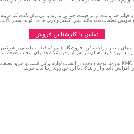
کی مصرفی KMC J7 مانند فیلتر روغن، فیلتر هوا و لنت ترمز قیمت چندانی ندارند و می توا
عویض قطعات بدنه مانند سپر، گلگیر و درب ها می تواند بسیار بالا باش
تماس با کارشناس فروش
م یدکی KMC J7 حتما باید به فروشگاه های معتبر مراجعه کرد. فروشگاه هایی که قطعات اصل
 از مشاوره کارشناسان فروش این فروشگاه ها برای انتخاب قطعه مناس
با توجه به نکات ذکر شده، می توان گفت که نگهداری از KMC J7 نیازمند توجه و دقت در انتخاب لوا
افزایش داده و از رانندگی با این خودروی زیبا لذت ببرید.
دکی جک
لوازم یدکی جیلی
ی جک S5
لوازم یدکی جیلی امگرند 7
ی جک S3
لوازم یدکی جیلی X7
ی جک J5
لوازم یدکی جیلی GC6
ی جک J4
لوازم یدکی جیلی RV7