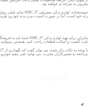
مقرون به صرفه تر خواهند بود.
خوشبختانه، لوازم ید
رده خود است. اما در صورت آسیب دیدن بدنه خودرو، هزینه ت
بنابراین برای تهیه لواز
بابت کیفیت و اصالت قطعات راحت کنند. همچنین میتوانید
مراجعه به تعمیرکاران مجرب، می توانید عمر مفید خودرو را 
لوازم ی
لوازم یدک
ارائه دهنده قطعات و لوازم یدکی خودروهای
لوازم یدک
جک، جیلی و لیفان با بهترین قیمت و بالاترین
کیفیت در سراسر ایران.
لوازم یدک
لوازم یدک
آدرس : تهران - چراغ برق - چهارراه