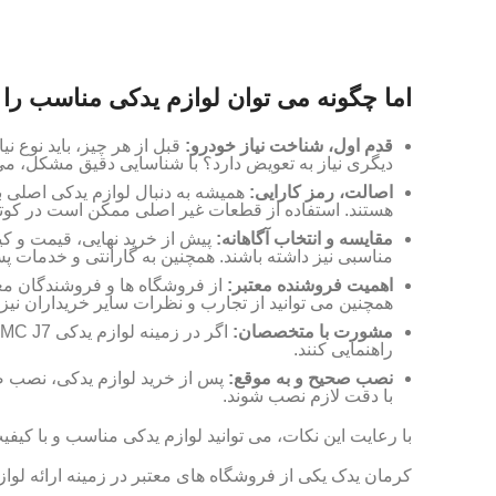
اما چگونه می توان لوازم یدکی مناسب را برای KMC J7 انتخ
قدم اول، شناخت نیاز خودرو:
قبل از هر چیز، باید نوع
دیگری نیاز به تعویض دارد؟ با شناسایی دقیق مشکل، می 
اصالت، رمز کارایی:
همیشه به دنبال لوازم یدکی اصلی 
هستند. استفاده از قطعات غیر اصلی ممکن است در کوتاه
مقایسه و انتخاب آگاهانه:
پیش از خرید نهایی، قیمت و کی
مناسبی نیز داشته باشند. همچنین به گارانتی و خدمات 
اهمیت فروشنده معتبر:
از فروشگاه ها و فروشندگان معت
همچنین می توانید از تجارب و نظرات سایر خریداران نیز ا
مشورت با متخصصان:
راهنمایی کنند.
نصب صحیح و به موقع:
پس از خرید لوازم یدکی، نصب صحی
با دقت لازم نصب شوند.
با رعایت این نکات، می توانید لوازم یدکی مناسب و با کیفیت را برای KMC J7 خود تهیه کنید و از رانندگی ایمن و لذت بخش با این خ
کرمان یدک یکی از فروشگاه های معتبر در زمینه ارائه لوازم یدکی خودروهای چ