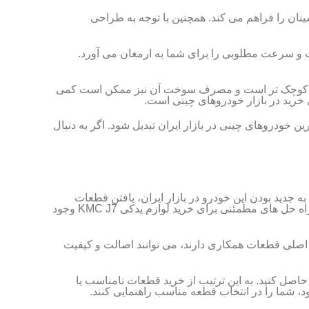
شینان را فراهم می کند. همچنین با توجه به طراحی
و شتاب و سرعت مطلوبی را برای شما به ارمغان می آورد.
 برخی رقبا کمی کوچک تر است و مصرف سوخت آن نیز ممکن است کمی
بوب ترین خودروهای چینی در بازار ایران تبدیل شود. اگر به دنبال
با توجه به جدید بودن این خودرو در بازار ایران، یافتن قطعات
اصلی و باکیفیت می تواند برای صاحبان آن چالش برانگیز باشد. خوشبختانه، با پیشرفت فناوری و گسترش فروشگاه های آنلاین، راه حل های مطمئنی برای خرید لوازم یدکی KMC J7 وجود
 اصلی قطعات همکاری دارند، می توانند اصالت و کیفیت
ن را به دقت بررسی کنید و از تطابق آن با استانداردهای خودروی KMC J7 خود اطمینان حاصل کنید. به این ترتیب از خرید قطعات نامناسب یا
ود، شما را در انتخاب قطعه مناسب راهنمایی کنند.