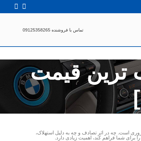
تماس با فروشنده 09125358265
KMC [مناسب ترین قیمت
ظ کارایی و زیبایی KMC J7، توجه به کیفیت لوازم یدکی ضروری است. چه در اثر تصادف و چه به دلیل استهلاک،
ا برای شما فراهم کند، اهمیت زیادی دارد.