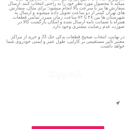
میکند تا محصول مورد نظر خود را به‌ راحتی انتخاب کنند. ارسال
سفارش‌ ها نیز با سرعت بالا انجام میشود؛ برای مثال، سفارش‌
های تهران کمتر از دو ساعت تحویل داده میشوند و ارسال به
شهرستان‌ ها بین ۴۸ تا ۷۲ ساعت زمان میبرد. تمامی قطعات
همراه با ضمانت‌ نامه ارسال شده و امکان بازگشت کالا در
صورت عدم رضایت مشتری وجود دارد.
در نهایت، انتخاب صحیح قطعات یدکی جک J3 و خرید از مراکز
معتبر تأثیر مستقیمی بر کارایی، طول عمر و ایمنی خودروی شما
خواهد داشت.
ارائه دهنده قطعات و لوازم یدکی خودروهای جک، جیلی و لیفان با
بهترین قیمت و بالاترین کیفیت در سراسر ایران.
آدرس : تهران - چراغ برق - چهارراه سرچشمه - کوچه قوام
الحضور - پلاک ۴ - انبار قطعات