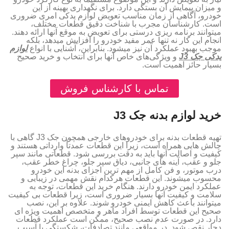
و میزان پیمایش آن بستگی دارد. برای نگهداری بهینه از این
خودرو، آگاهی از زمان مناسب تعویض لوازم یدکی امری ضروری
است. کارشناسان مجرب با شناخت دقیق قطعات مختلف،
میتوانند برنامه‌ ریزی درستی برای تعویض به موقع آنها ارائه دهند.
انجام این کار نه تنها عمر مفید خودرو را افزایش میدهد، بلکه
موجب بهبود عملکرد آن نیز میشود. بنابراین، آشنایی با انواع
لوازم
یدکی جک J3
و ویژگی‌های خاص آنها برای انتخاب و خرید صحیح
بسیار حائز اهمیت است.
تماس با کارشناس فروش
خرید لوازم بدنه جک J3
تهیه قطعات بدنه برای خودروهای خارجی همچون جک J3 گاهی با
چالش‌ هایی همراه است، زیرا این قطعات عمدتاً وارداتی هستند و
کیفیت و اصالت آنها باید به دقت بررسی شود. قطعاتی مانند سپر
جلو و عقب، آینه‌ های جانبی، دیاق سپر جلو، چراغ خطر عقب،
درب موتور، و فن کامل از مهم‌ ترین اجزای بدنه این خودرو
محسوب میشوند. این قطعات هرکدام نقش مهمی در زیبایی و
عملکرد ایمن خودرو دارند. هنگام خرید این قطعات، توجه به
سلامت و کیفیت آنها بسیار ضروری است، زیرا قطعات بی‌ کیفیت
میتوانند باعث کاهش ایمنی خودرو شوند. علاوه بر این، نصب
صحیح این قطعات توسط افراد ماهر و متخصص اهمیت ویژه‌ ای
دارد. در صورت عدم نصب صحیح، ممکن است عملکرد قطعات
دچار نقص شود. در مواقعی مانند تصادفات، شکستگی یا آسیب‌