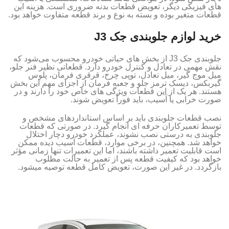
های فیزیکی دیگر، تعویض قطعات بدنه ضروری است. هزینه این
قطعات متغیر بوده و بسته به نوع و برند قطعه متفاوت خواهد بود.
خرید لوازم جلوبندی جک J3
جلوبندی جک J3 از بخش‌ های حیاتی خودرو محسوب می‌شود که
نقش مهمی در تعادل و کنترل خودرو دارد. قطعاتی نظیر فنر جلو،
میل موج‌ گیر، میل تعادل، توپی چرخ، قرقری فرمان، پلوس
گیربکس، دیسک ترمز جلو و جعبه فرمان از اجزای مهم این بخش
هستند. هر یک از این قطعات ویژگی‌ های خاص خود را دارند و در
صورت خرابی یا آسیب، باید فوراً تعویض شوند.
نصب قطعات جلوبندی باید بر اساس استانداردهای مشخص و
توسط تعمیرکاران حرفه‌ ای انجام گیرد. در صورتی که قطعات
جلوبندی به درستی نصب نشوند، عملکرد خودرو دچار اختلال
خواهد شد. همچنین، در برخی موارد، قطعات آسیب‌ دیده ممکن
است قابلیت تعمیر داشته باشند، اما این تعمیرات تنها زمانی مؤثر
خواهد بود که کیفیت قطعه پس از تعمیر به حالت مطلوب
بازگردد. در غیر این صورت، تعویض کامل قطعه توصیه میشود.