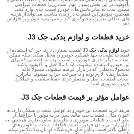
باکیفیت در این بخش بسیار مهم است، زیرا قطعات غیراصل
ممکن است به سایر بخش‌ های خودرو آسیب جدی وارد کنند.
همچنین، تعویض این قطعات در زمان مناسب می‌تواند از هزینه‌
های اضافی تعمیرات جلوگیری کند و عمر مفید خودرو را افزایش
دهد.
خرید قطعات و لوازم یدکی جک J3
خرید
لوازم یدکی جک
J3
اهمیت بسیاری دارد، چرا که استفاده از
قطعات تقلبی نه تنها عملکرد خودرو را مختل میکند، بلکه ممکن
است به دیگر اجزای خودرو نیز آسیب برساند. قطعاتی که برای
این خودرو استفاده میشوند، باید کاملاً اصل و باکیفیت باشند.
محصولات تقلبی که در بازار عرضه میشوند، معمولاً فاقد
استانداردهای لازم بوده و به سرعت خراب میشوند. بنابراین،
انتخاب قطعات اصل و مطمئن برای حفظ سلامت و عملکرد
خودرو ضروری است.
عوامل مؤثر بر قیمت قطعات جک J3
هزینه خرید قطعات این خودرو به عوامل متعددی بستگی دارد. به
عنوان مثال، قطعات بدنه مانند سپر، درب موتور یا چراغ‌ها، از
نظر قیمت با قطعات موتوری یا جلوبندی تفاوت دارند. همچنین، به
دلیل وارداتی بودن خودرو، قیمت قطعات نسبت به خودروهای
داخلی بالاتر است. با این حال، فروشگاه کرمان یدک تلاش میکند